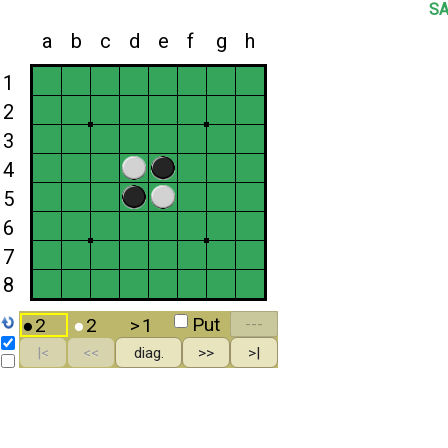
SA
a
b
c
d
e
f
g
h
1
2
3
4
5
6
7
8
Put
●
2
●
2
>
1