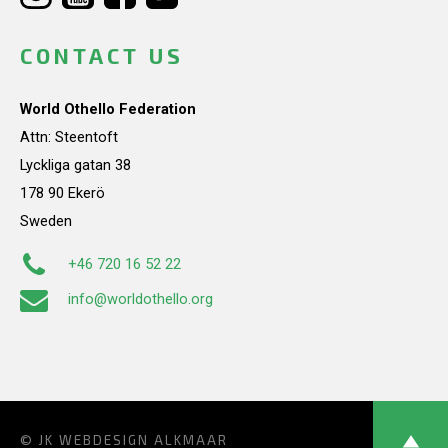
CONTACT US
World Othello Federation
Attn: Steentoft
Lyckliga gatan 38
178 90 Ekerö
Sweden
+46 720 16 52 22
info@worldothello.org
© JK
WEBDESIGN ALKMAAR