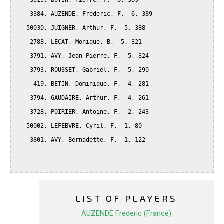
    3515, BUTIN, Pierre, F,  6, 389

    3384, AUZENDE, Frederic, F,  6, 389

   50030, JUIGNER, Arthur, F,  5, 388

    2788, LECAT, Monique, B,  5, 321

    3791, AVY, Jean-Pierre, F,  5, 324

    3793, ROUSSET, Gabriel, F,  5, 290

     419, BETIN, Dominique, F,  4, 281

    3794, GAUDAIRE, Arthur, F,  4, 261

    3728, POIRIER, Antoine, F,  2, 243

   50002, LEFEBVRE, Cyril, F,  1, 80

    3801, AVY, Bernadette, F,  1, 122

LIST OF PLAYERS
AUZENDE Frederic (France)