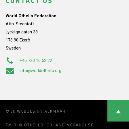
CONTACT US
World Othello Federation
Attn: Steentoft
Lyckliga gatan 38
178 90 Ekerö
Sweden
+46 720 16 52 22
info@worldothello.org
© JK
WEBDESIGN ALKMAAR
TM & © OTHELLO, CO. AND MEGAHOUSE