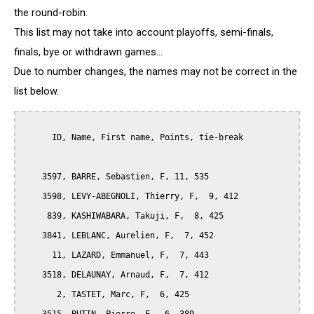
the round-robin.
This list may not take into account playoffs, semi-finals,
finals, bye or withdrawn games...
Due to number changes, the names may not be correct in the
list below.
      ID, Name, First name, Points, tie-break

    3597, BARRE, Sebastien, F, 11, 535

    3598, LEVY-ABEGNOLI, Thierry, F,  9, 412

     839, KASHIWABARA, Takuji, F,  8, 425

    3841, LEBLANC, Aurelien, F,  7, 452

      11, LAZARD, Emmanuel, F,  7, 443

    3518, DELAUNAY, Arnaud, F,  7, 412

       2, TASTET, Marc, F,  6, 425
