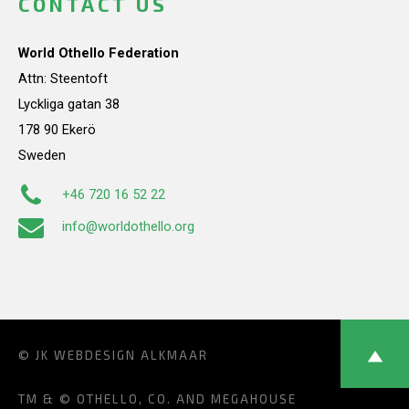
CONTACT US
World Othello Federation
Attn: Steentoft
Lyckliga gatan 38
178 90 Ekerö
Sweden
+46 720 16 52 22
info@worldothello.org
© JK
WEBDESIGN ALKMAAR
TM & © OTHELLO, CO. AND MEGAHOUSE