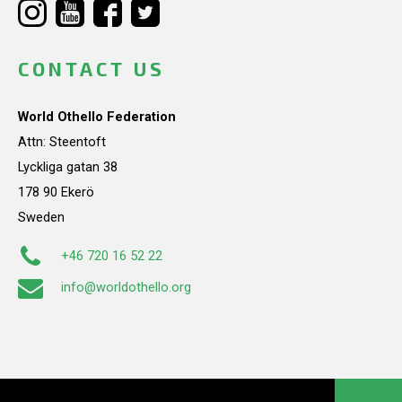
CONTACT US
World Othello Federation
Attn: Steentoft
Lyckliga gatan 38
178 90 Ekerö
Sweden
+46 720 16 52 22
info@worldothello.org