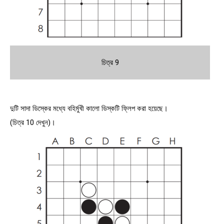
চিত্র 9
দুটি সাদা ডিস্কের মধ্যে বহির্মুখী কালো ডিস্কটি ফ্লিপ করা হয়েছে।
(চিত্র 10 দেখুন)।