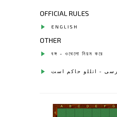
OFFICIAL RULES
ENGLISH
OTHER
বঙ্গ - ওথেলো নিয়ম করে
سی - اتللو حاکم است