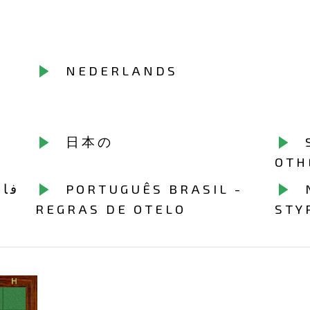
NEDERLANDS
日本の
OTH
فار
PORTUGUÊS BRASIL -
REGRAS DE OTELO
STY