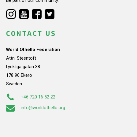
Be part of our community.
CONTACT US
World Othello Federation
Attn: Steentoft
Lyckliga gatan 38
178 90 Ekerö
Sweden
+46 720 16 52 22
info@worldothello.org