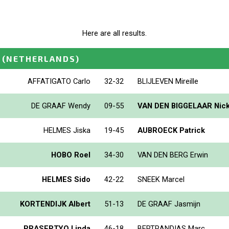
Here are all results.
(NETHERLANDS)
AFFATIGATO Carlo
32-32
BLIJLEVEN Mireille
DE GRAAF Wendy
09-55
VAN DEN BIGGELAAR Nic
HELMES Jiska
19-45
AUBROECK Patrick
HOBO Roel
34-30
VAN DEN BERG Erwin
HELMES Sido
42-22
SNEEK Marcel
KORTENDIJK Albert
51-13
DE GRAAF Jasmijn
PRASEPTYO Linda
46-18
BERTRANDIAS Marc