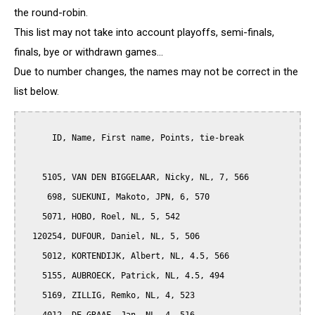
the round-robin.
This list may not take into account playoffs, semi-finals,
finals, bye or withdrawn games...
Due to number changes, the names may not be correct in the
list below.
      ID, Name, First name, Points, tie-break

    5105, VAN DEN BIGGELAAR, Nicky, NL, 7, 566

     698, SUEKUNI, Makoto, JPN, 6, 570

    5071, HOBO, Roel, NL, 5, 542

  120254, DUFOUR, Daniel, NL, 5, 506

    5012, KORTENDIJK, Albert, NL, 4.5, 566

    5155, AUBROECK, Patrick, NL, 4.5, 494

    5169, ZILLIG, Remko, NL, 4, 523
