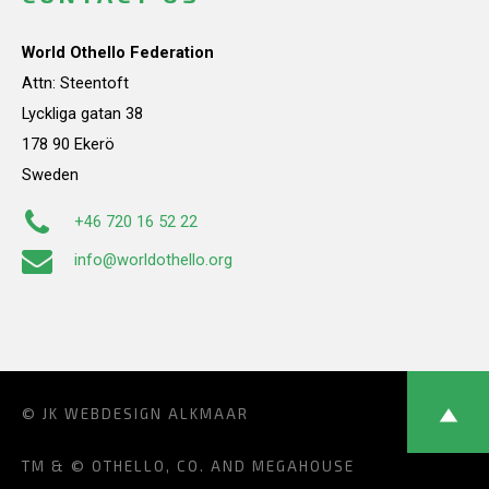
World Othello Federation
Attn: Steentoft
Lyckliga gatan 38
178 90 Ekerö
Sweden
+46 720 16 52 22
info@worldothello.org
© JK
WEBDESIGN ALKMAAR
TM & © OTHELLO, CO. AND MEGAHOUSE