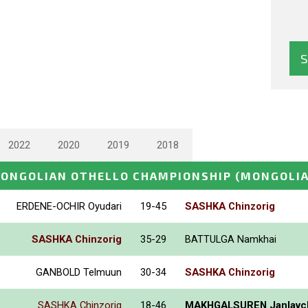
2022
2020
2019
2018
ONGOLIAN OTHELLO CHAMPIONSHIP
(MONGOLIA
ERDENE-OCHIR Oyudari
19-45
SASHKA Chinzorig
SASHKA Chinzorig
35-29
BATTULGA Namkhai
GANBOLD Telmuun
30-34
SASHKA Chinzorig
SASHKA Chinzorig
18-46
MAKHGALSUREN Janlavch