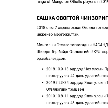
range of Mongolian Othello players in 201
САШКА ОВОГТОЙ ЧИНЗОР
2018 оны 7 сараас эхлэн Отелло тогло
инженер мэргэжилтэй.
Монголын Отелло тоглогчдын НАСАН
Шилдэг 5-р байрт Отеллогийн 5KYU зэр
эрэмбэлэгдсэн.
2018.10.9-13 өдрүүдэд Чех улсын 
шалгаруулах 42 дахь удаагийн т
2019.3.23-24 өдрүүдэд Япон улсын
Отеллогийн тэмцээн
2019.10.8-11 өдрүүдэд Япон улсын
шалгаруулах 43 дахь удаагийн тэм