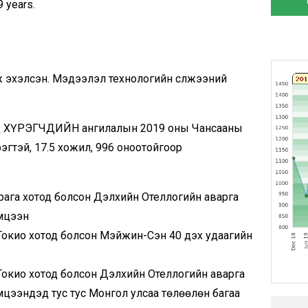
9 years.
ИГ
ж эхэлсэн. Мэдээлэл технологийн сүлжээний
Д ХҮРЭГЧДИЙН ангилалын 2019 оны Чансааны
эгтэй, 17.5 хожил, 996 оноотойгоор
Прага хотод болсон Дэлхийн Отеллогийн аварга
эмцээн
 Токио хотод болсон Мэйжин-Сэн 40 дэх удаагийн
 Токио хотод болсон Дэлхийн Отеллогийн аварга
цээнүүдэд тус тус Монгол улсаа төлөөлөн багаа