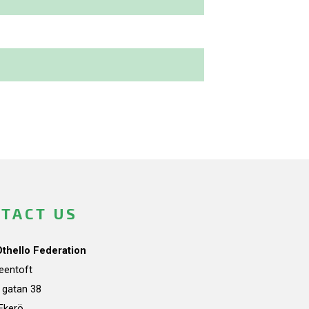
TACT US
Othello Federation
teentoft
a gatan 38
Ekerö