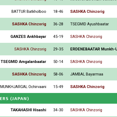
BATTUR Batkholboo
18-46
SASHKA Chinzorig
SASHKA Chinzorig
36-28
TSEGMID Ayushbaatar
GANZES Ankhbayar
45-19
SASHKA Chinzorig
SASHKA Chinzorig
29-35
ERDENEBAATAR Munkh-U
TSEGMID Amgalanbaatar
50-14
SASHKA Chinzorig
SASHKA Chinzorig
58-06
JAMBAL Bayarmaa
MUNKHJARGAL Ochirvaani
15-49
SASHKA Chinzorig
ERS
(JAPAN)
TAKAHASHI Hisashi
34-30
SASHKA Chinzorig