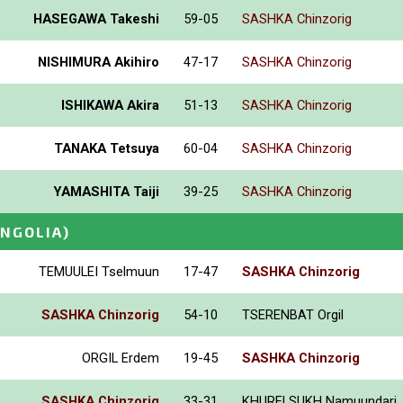
HASEGAWA Takeshi
59-05
SASHKA Chinzorig
NISHIMURA Akihiro
47-17
SASHKA Chinzorig
ISHIKAWA Akira
51-13
SASHKA Chinzorig
TANAKA Tetsuya
60-04
SASHKA Chinzorig
YAMASHITA Taiji
39-25
SASHKA Chinzorig
NGOLIA)
TEMUULEI Tselmuun
17-47
SASHKA Chinzorig
SASHKA Chinzorig
54-10
TSERENBAT Orgil
ORGIL Erdem
19-45
SASHKA Chinzorig
SASHKA Chinzorig
33-31
KHURELSUKH Namuundari