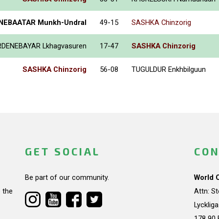
NEBAATAR Munkh-Undral
49-15
SASHKA Chinzorig
RDENEBAYAR Lkhagvasuren
17-47
SASHKA Chinzorig
SASHKA Chinzorig
56-08
TUGULDUR Enkhbilguun
GET SOCIAL
CON
Be part of our community.
World 
 the
Attn: S
Lycklig
178 90 