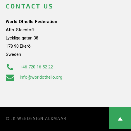
CONTACT US
World Othello Federation
Attn: Steentoft
Lyckliga gatan 38
178 90 Ekerö
Sweden
+46 720 16 52 22
info@worldothello.org
© JK
WEBDESIGN ALKMAAR