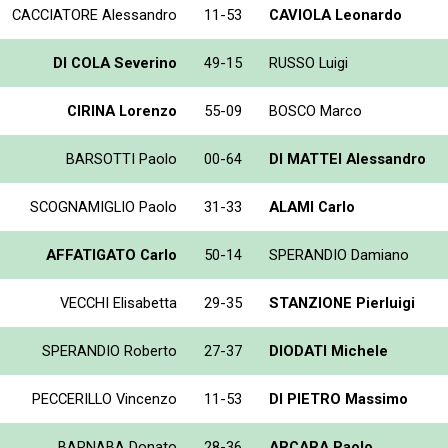
CACCIATORE Alessandro
11-53
CAVIOLA Leonardo
DI COLA Severino
49-15
RUSSO Luigi
CIRINA Lorenzo
55-09
BOSCO Marco
BARSOTTI Paolo
00-64
DI MATTEI Alessandro
SCOGNAMIGLIO Paolo
31-33
ALAMI Carlo
AFFATIGATO Carlo
50-14
SPERANDIO Damiano
VECCHI Elisabetta
29-35
STANZIONE Pierluigi
SPERANDIO Roberto
27-37
DIODATI Michele
PECCERILLO Vincenzo
11-53
DI PIETRO Massimo
BARNABA Donato
28-36
ARCARA Paolo