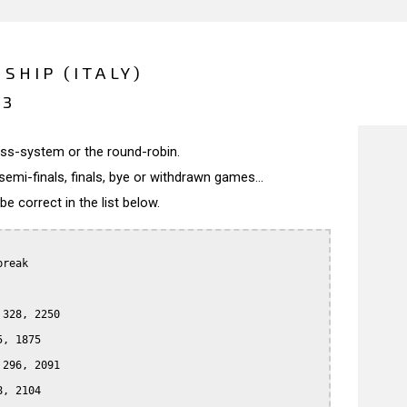
SHIP (ITALY)
13
wiss-system or the round-robin.
semi-finals, finals, bye or withdrawn games...
 correct in the list below.
reak

328, 2250

, 1875

296, 2091

, 2104
