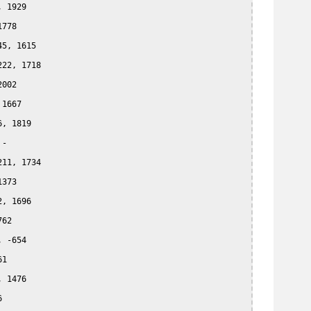
 1929

778

5, 1615

22, 1718

002

1667

, 1819

-

11, 1734

373

, 1696

62

 -654

1

 1476


