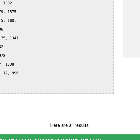
 1382

9, 1575

5, 168, -

6

75, 1347

2

78

, 1338

 12, 996

Here are all results.