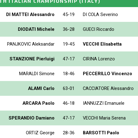
TH ITALIAN CHAMPIONSHIP
(ITALY)
DI MATTEI Alessandro
45-19
DI COLA Severino
DIODATI Michele
36-28
GUECI Riccardo
PANJKOVIC Aleksandar
19-45
VECCHI Elisabetta
STANZIONE Pierluigi
47-17
CIRINA Lorenzo
MARALDI Simone
18-46
PECCERILLO Vincenzo
ALAMI Carlo
63-01
CACCIATORE Alessandro
ARCARA Paolo
46-18
IANNUZZI Emanuele
SPERANDIO Damiano
47-17
VECCHI Maria Serena
ORTIZ George
28-36
BARSOTTI Paolo