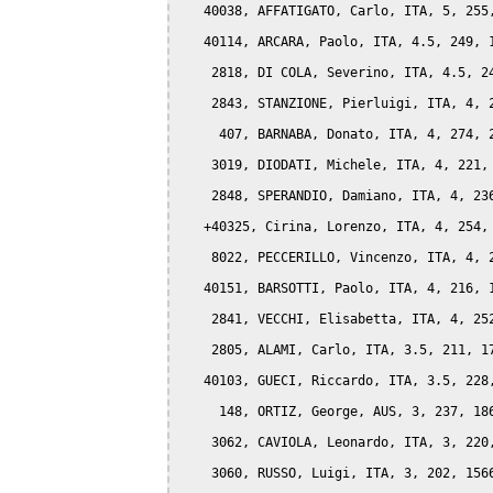
   40038, AFFATIGATO, Carlo, ITA, 5, 255,
   40114, ARCARA, Paolo, ITA, 4.5, 249, 1
    2818, DI COLA, Severino, ITA, 4.5, 24
    2843, STANZIONE, Pierluigi, ITA, 4, 2
     407, BARNABA, Donato, ITA, 4, 274, 2
    3019, DIODATI, Michele, ITA, 4, 221, 
    2848, SPERANDIO, Damiano, ITA, 4, 236
   +40325, Cirina, Lorenzo, ITA, 4, 254, 
    8022, PECCERILLO, Vincenzo, ITA, 4, 2
   40151, BARSOTTI, Paolo, ITA, 4, 216, 1
    2841, VECCHI, Elisabetta, ITA, 4, 252
    2805, ALAMI, Carlo, ITA, 3.5, 211, 17
   40103, GUECI, Riccardo, ITA, 3.5, 228,
     148, ORTIZ, George, AUS, 3, 237, 186
    3062, CAVIOLA, Leonardo, ITA, 3, 220,
    3060, RUSSO, Luigi, ITA, 3, 202, 1566